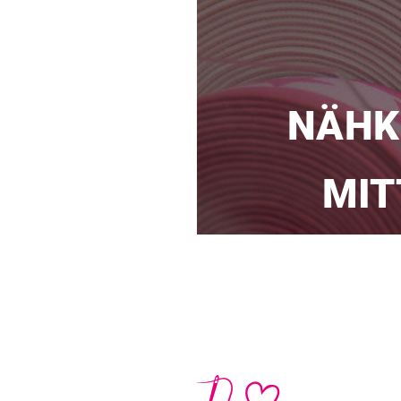
NÄHK
MI