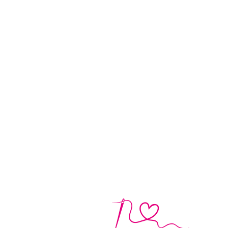
NÄHK
DI